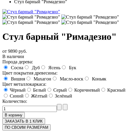
Стул барный "Римадезио"
Стул барный "Римадезио"
от
9890 руб.
В наличии
Порода дерева:
Сосна
Дуб
Ясень
Бук
Цвет покрытия древесины:
Вишня
Махагон
Масло-воск
Коньяк
Цвет металлокаркаса:
Чёрный
Белый
Серый
Коричневый
Красный
Синий
Жёлтый
Зелёный
Количество:
ЗАКАЗАТЬ В 1 КЛИК
ПО СВОИМ РАЗМЕРАМ