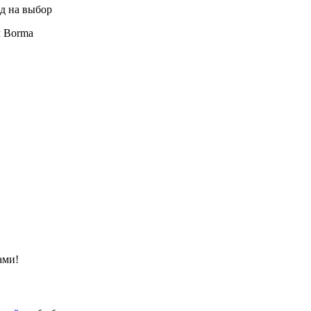
ид на выбор
м Borma
ами!